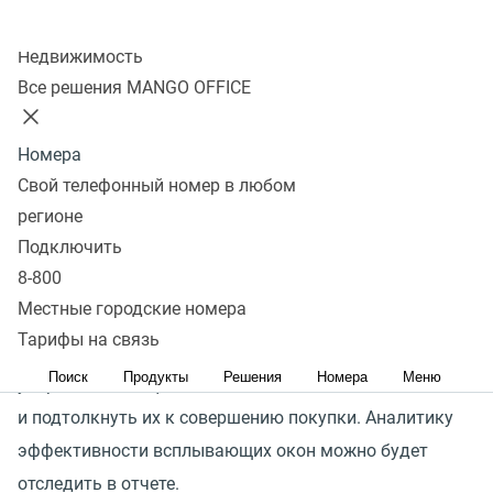
Инструмент автоматизации
Колл-центр
Недвижимость
маркетинга
Все решения MANGO OFFICE
Ловец лидов — инструмент, который помогает
дополнительно подстегнуть посетителя сайта
Номера
Свой телефонный номер в любом
к целевому действию. Он автоматически обращается
регионе
к посетителям вашего сайта с помощью
Подключить
всплывающих окон при определенном событии-
8-800
триггере. Например, при просмотре определенных
Местные городские номера
страниц или если они раньше заходили на сайт
Тарифы на связь
и совершали покупки. Таким образом можно
Поиск
Продукты
Решения
Номера
Меню
удержать потенциальных клиентов на сайте
и подтолкнуть их к совершению покупки. Аналитику
эффективности всплывающих окон можно будет
отследить в отчете.