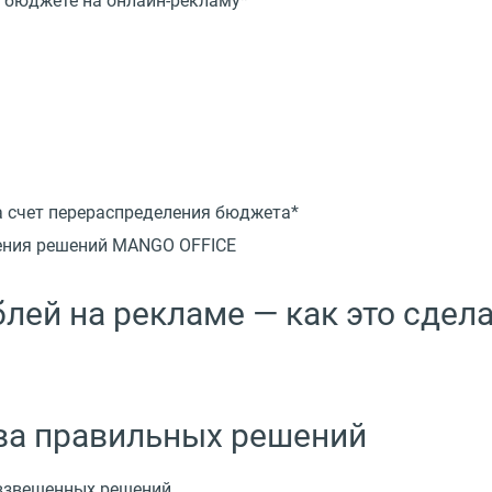
 бюджете на онлайн-рекламу*
а счет перераспределения бюджета*
рения решений MANGO OFFICE
блей на рекламе — как это сдел
ова правильных решений
 взвешенных решений